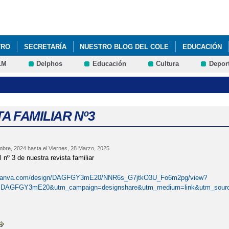
Pasar al
contenido
principal
TRO
SECRETARÍA
NUESTRO BLOG DEL COLE
EDUCACIÓN
LM
Delphos
Educación
Cultura
Depor
DE CENTRO 2023-2024
PLAN DIGITAL DE CENTRO 2025/2026
REV
A FAMILIAR Nº3
mbre, 2024
hasta el
Viernes, 28 Marzo, 2025
 nº 3 de nuestra revista familiar
.canva.com/design/DAGFGY3mE20/NNR6s_G7jtkO3U_Fo6m2pg/view?
=DAGFGY3mE20&utm_campaign=designshare&utm_medium=link&utm_sourc