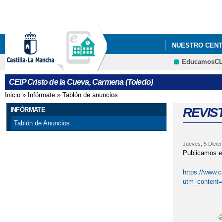
NUESTRO CEN
EducamosC
PLAN DIGITAL 
CEIP Cristo de la Cueva, Carmena (Toledo)
Inicio
»
Infórmate
»
Tablón de anuncios
Se encuentra usted aquí
REVIST
INFÓRMATE
Tablón de Anuncios
Jueves, 5 Dicie
Publicamos el
https://www
utm_content