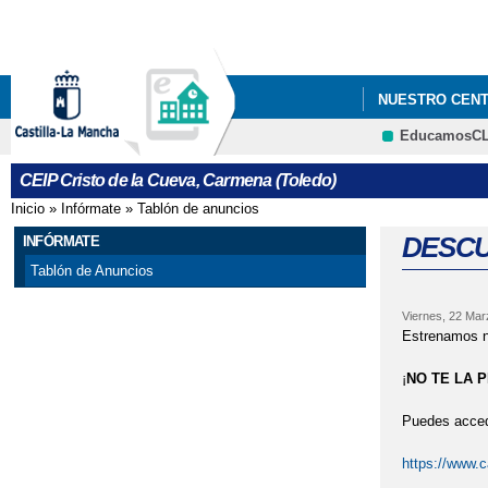
NUESTRO CEN
EducamosC
PLAN DIGITAL 
CEIP Cristo de la Cueva, Carmena (Toledo)
Inicio
»
Infórmate
»
Tablón de anuncios
Se encuentra usted aquí
DESCU
INFÓRMATE
Tablón de Anuncios
Viernes, 22 Mar
Estrenamos nu
¡
NO TE LA 
Puedes acced
https://www