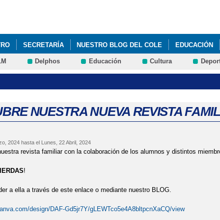
Pasar al
contenido
principal
TRO
SECRETARÍA
NUESTRO BLOG DEL COLE
EDUCACIÓN
LM
Delphos
Educación
Cultura
Depor
DE CENTRO 2023-2024
PLAN DIGITAL DE CENTRO 2025/2026
REV
BRE NUESTRA NUEVA REVISTA FAMIL
zo, 2024
hasta el
Lunes, 22 Abril, 2024
estra revista familiar con la colaboración de los alumnos y distintos miemb
PIERDAS
!
er a ella a través de este enlace o mediante nuestro BLOG.
.canva.com/design/DAF-Gd5jr7Y/gLEWTco5e4A8bltpcnXaCQ/view