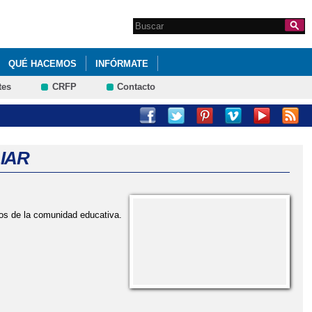
Search this site
Formulario de
búsqueda
QUÉ HACEMOS
INFÓRMATE
tes
CRFP
Contacto
ISTA ESCOLAR Nº6
REVISTA FAMILIAR
IAR
ros de la comunidad educativa.