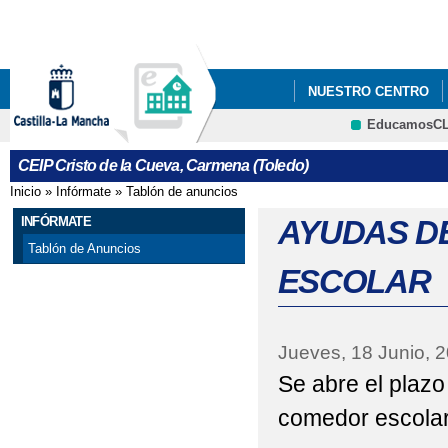
Pa
co
pri
NUESTRO CENTRO
EducamosC
QUÉ HACEMOS
I
CRFP
CEIP Cristo de la Cueva, Carmena (Toledo)
PLAN DIGITAL DE CEN
Inicio
»
Infórmate
»
Tablón de anuncios
Se encuentra usted aquí
INFÓRMATE
AYUDAS D
Tablón de Anuncios
ESCOLAR
Jueves, 18 Junio, 
Se abre el plazo 
comedor escolar